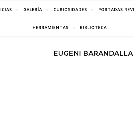
ICIAS
GALERÍA
CURIOSIDADES
PORTADAS REV
HERRAMIENTAS
BIBLIOTECA
EUGENI BARANDALLA
Eugeni Barandall
Información
Entradas
Comentarios