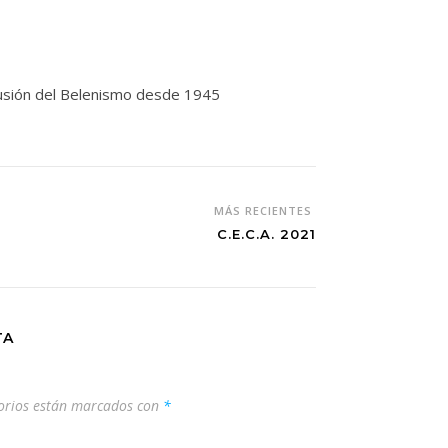
ifusión del Belenismo desde 1945
MÁS RECIENTES
C.E.C.A. 2021
TA
orios están marcados con
*