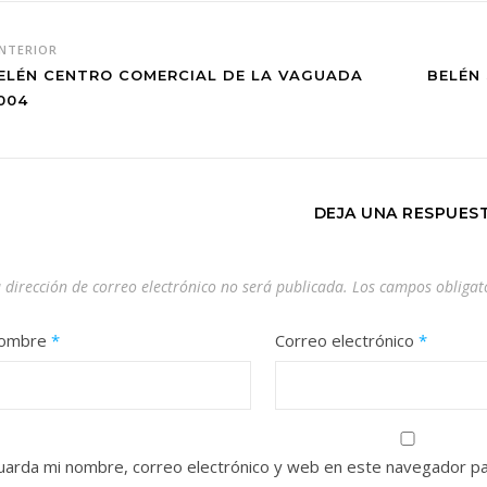
NTERIOR
ELÉN CENTRO COMERCIAL DE LA VAGUADA
BELÉN
004
DEJA UNA RESPUES
 dirección de correo electrónico no será publicada.
Los campos obligat
ombre
*
Correo electrónico
*
uarda mi nombre, correo electrónico y web en este navegador pa