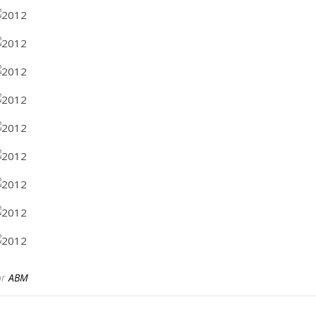
or
ABM