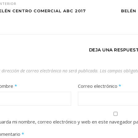
NTERIOR
ELÉN CENTRO COMERCIAL ABC 2017
BELÉN
DEJA UNA RESPUES
 dirección de correo electrónico no será publicada.
Los campos obligat
ombre
*
Correo electrónico
*
uarda mi nombre, correo electrónico y web en este navegador pa
omentario
*