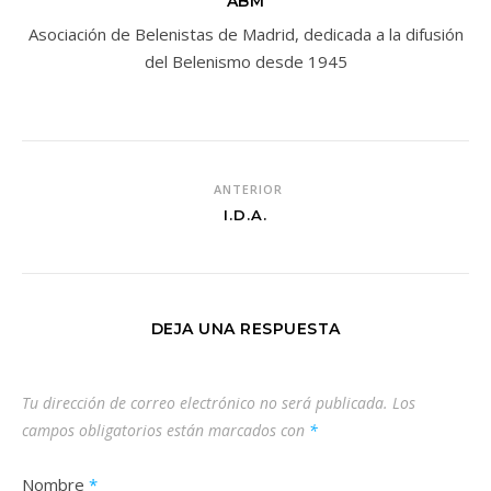
ABM
Asociación de Belenistas de Madrid, dedicada a la difusión
del Belenismo desde 1945
ANTERIOR
I.D.A.
DEJA UNA RESPUESTA
Tu dirección de correo electrónico no será publicada.
Los
campos obligatorios están marcados con
*
Nombre
*