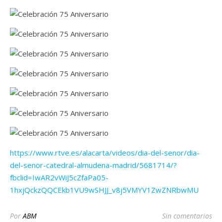
https://www.rtve.es/alacarta/videos/dia-del-senor/dia-
del-senor-catedral-almudena-madrid/5681714/?
fbclid=IwAR2vWiJ5cZfaPa05-
1hxjQckzQQCEkb1VU9wSHJJ_v8j5VMYV1ZwZNRbwMU
Por
ABM
Sin comentarios