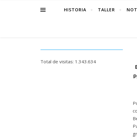
HISTORIA
TALLER
NOT
Total de visitas:
1.343.634
P
Po
c
B
P
gr