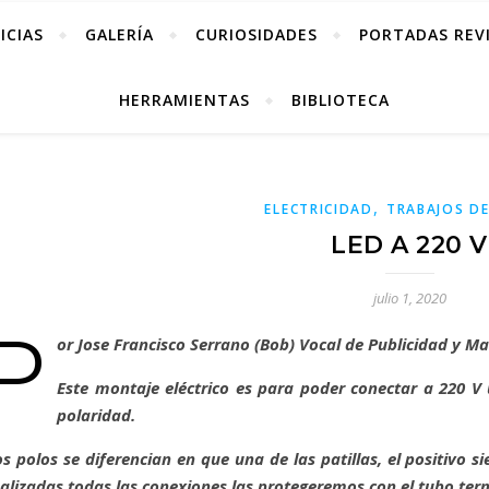
ICIAS
GALERÍA
CURIOSIDADES
PORTADAS REV
HERRAMIENTAS
BIBLIOTECA
,
ELECTRICIDAD
TRABAJOS DE
LED A 220 V
julio 1, 2020
P
or Jose Francisco Serrano (Bob) Vocal de Publicidad y Ma
Este montaje eléctrico es para poder conectar a 220 
polaridad.
os polos se diferencian en que una de las patillas, el positivo 
ealizadas todas las conexiones las protegeremos con el tubo term