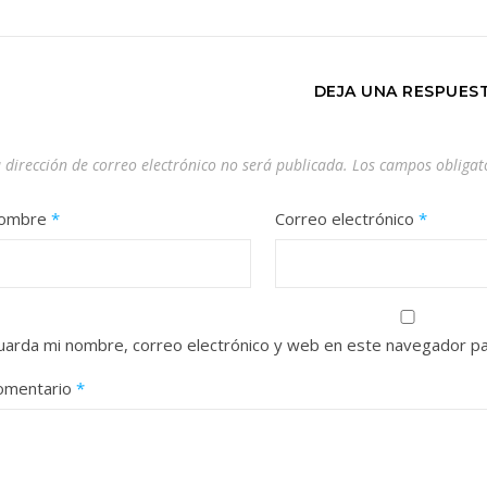
DEJA UNA RESPUES
 dirección de correo electrónico no será publicada.
Los campos obligat
ombre
*
Correo electrónico
*
uarda mi nombre, correo electrónico y web en este navegador pa
omentario
*